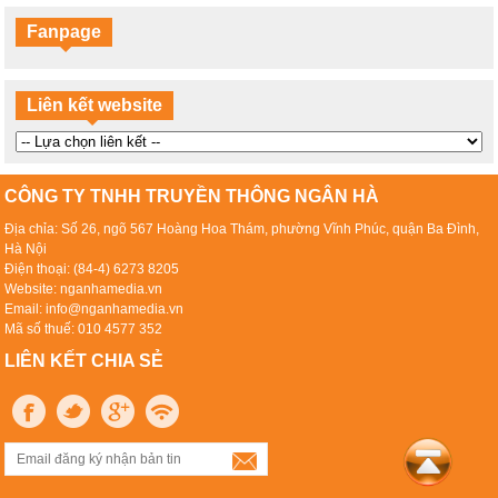
Fanpage
Liên kết website
CÔNG TY TNHH TRUYỀN THÔNG NGÂN HÀ
Địa chỉa: Số 26, ngõ 567 Hoàng Hoa Thám, phường Vĩnh Phúc, quận Ba Đình,
Hà Nội
Điện thoại: (84-4) 6273 8205
Website: nganhamedia.vn
Email: info@nganhamedia.vn
Mã số thuế: 010 4577 352
LIÊN KẾT CHIA SẺ