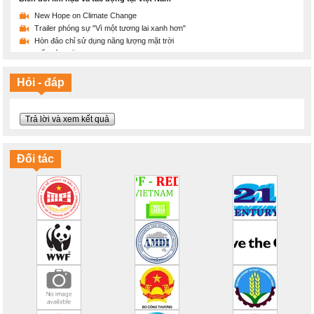
New Hope on Climate Change
Trailer phóng sự "Vì một tương lai xanh hơn"
Hòn đảo chỉ sử dụng năng lượng mặt trời
Tiết kiệm năng lượng
Sẽ thế nào nếu Trái đất ấm lên 2 độ C
Ý thức bảo vệ môi trường là gì?
Hỏi - đáp
Thông điệp ý nghĩa và sáng tạo về bảo vệ Mẹ Thiên nhiên
Chúng ta đang làm gì với trái đất?
Máy tập thể dục bảo vệ môi trường
Trả lời và xem kết quả
Cuộc đời của chiếc chai nhựa
Tháng 6/2016 phá vỡ kỷ lục nhiệt toàn cầu
Biến đổi khí hậu và một tương lai lạc quan
Đối tác
100% năng lượng tái tạo
Mục tiêu cho khí hậu và năng lượng của EU vào năm 2030
Hãy tiết kiệm năng lượng!
Bạn có hiểu đúng về biến đổi khí hậu?
Ngày Đại dương Thế giới 2016: Lời hứa với đại dương
Thế giới đại dương trên tranh vẽ
Hổ: Tôi không phải tấm thảm!
Những chú voi: Tôi không phải đồ rẻ tiền!
Sừng tê giác không phải thuốc chữa bệnh!
Chiến đấu với nạn săn bắn tê giác
NAMA hỗ trợ mục tiêu phát triển bền vững như thế nào?