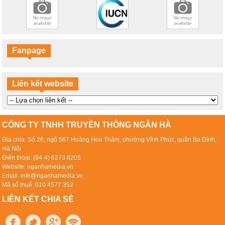
Fanpage
Liên kết website
CÔNG TY TNHH TRUYỀN THÔNG NGÂN HÀ
Địa chỉa: Số 26, ngõ 567 Hoàng Hoa Thám, phường Vĩnh Phúc, quận Ba Đình,
Hà Nội
Điện thoại: (84-4) 6273 8205
Website: nganhamedia.vn
Email: info@nganhamedia.vn
Mã số thuế: 010 4577 352
LIÊN KẾT CHIA SẺ