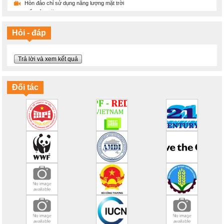
Hòn đảo chỉ sử dụng năng lượng mặt trời
Tiết kiệm năng lượng
Sẽ thế nào nếu Trái đất ấm lên 2 độ C
Ý thức bảo vệ môi trường là gì?
Hỏi - đáp
Thông điệp ý nghĩa và sáng tạo về bảo vệ Mẹ Thiên nhiên
Chúng ta đang làm gì với trái đất?
Máy tập thể dục bảo vệ môi trường
Trả lời và xem kết quả
Cuộc đời của chiếc chai nhựa
Tháng 6/2016 phá vỡ kỷ lục nhiệt toàn cầu
Biến đổi khí hậu và một tương lai lạc quan
Đối tác
100% năng lượng tái tạo
Mục tiêu cho khí hậu và năng lượng của EU vào năm 2030
Hãy tiết kiệm năng lượng!
Bạn có hiểu đúng về biến đổi khí hậu?
Ngày Đại dương Thế giới 2016: Lời hứa với đại dương
Thế giới đại dương trên tranh vẽ
Hổ: Tôi không phải tấm thảm!
Những chú voi: Tôi không phải đồ rẻ tiền!
Sừng tê giác không phải thuốc chữa bệnh!
Chiến đấu với nạn săn bắn tê giác
NAMA hỗ trợ mục tiêu phát triển bền vững như thế nào?