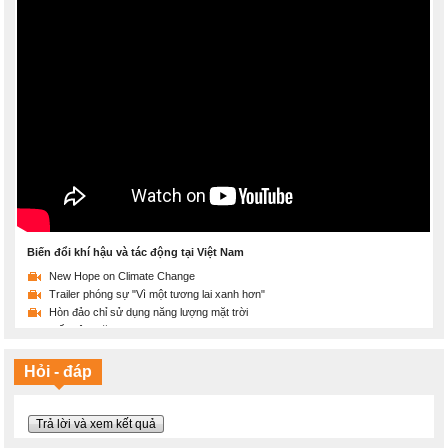
Biến đổi khí hậu và tác động tại Việt Nam
New Hope on Climate Change
Trailer phóng sự "Vì một tương lai xanh hơn"
Hòn đảo chỉ sử dụng năng lượng mặt trời
Tiết kiệm năng lượng
Sẽ thế nào nếu Trái đất ấm lên 2 độ C
Ý thức bảo vệ môi trường là gì?
Hỏi - đáp
Thông điệp ý nghĩa và sáng tạo về bảo vệ Mẹ Thiên nhiên
Chúng ta đang làm gì với trái đất?
Máy tập thể dục bảo vệ môi trường
Trả lời và xem kết quả
Cuộc đời của chiếc chai nhựa