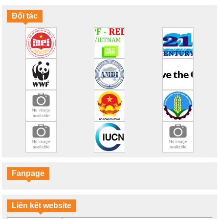
Tháng 6/2016 phá vỡ kỷ lục nhiệt toàn cầu
Biến đổi khí hậu và một tương lai lạc quan
Đối tác
100% năng lượng tái tạo
Mục tiêu cho khí hậu và năng lượng của EU vào năm 2030
Hãy tiết kiệm năng lượng!
Bạn có hiểu đúng về biến đổi khí hậu?
Ngày Đại dương Thế giới 2016: Lời hứa với đại dương
Thế giới đại dương trên tranh vẽ
Hổ: Tôi không phải tấm thảm!
Những chú voi: Tôi không phải đồ rẻ tiền!
Sừng tê giác không phải thuốc chữa bệnh!
Chiến đấu với nạn săn bắn tê giác
NAMA hỗ trợ mục tiêu phát triển bền vững như thế nào?
Fanpage
Liên kết website