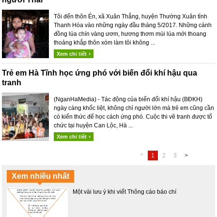
Tôi đến thôn Én, xã Xuân Thắng, huyện Thường Xuân tỉnh
Thanh Hóa vào những ngày đầu tháng 5/2017. Những cánh
đồng lúa chín vàng ươm, hương thơm mùi lúa mới thoang
thoảng khắp thôn xóm làm tôi không ...
Xem chi tiết
Trẻ em Hà Tĩnh học ứng phó với biến đổi khí hậu qua
tranh
(NganHaMedia) - Tác động của biến đổi khí hậu (BĐKH)
ngày càng khốc liệt, không chỉ người lớn mà trẻ em cũng cần
có kiến thức để học cách ứng phó. Cuộc thi vẽ tranh được tổ
chức tại huyện Can Lộc, Hà ...
Xem chi tiết
<
1
2
3
>
Xem nhiều nhất
Một vài lưu ý khi viết Thông cáo báo chí