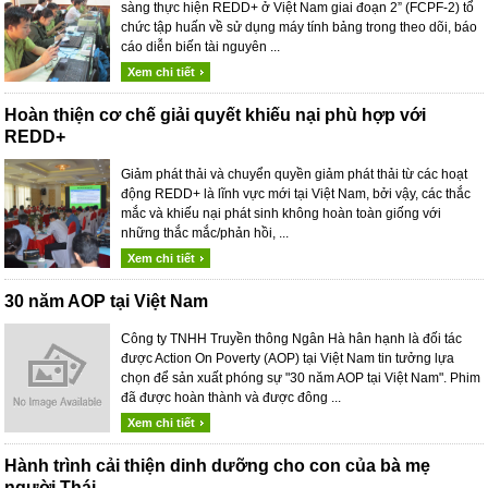
sàng thực hiện REDD+ ở Việt Nam giai đoạn 2” (FCPF-2) tổ
chức tập huấn về sử dụng máy tính bảng trong theo dõi, báo
cáo diễn biến tài nguyên ...
Xem chi tiết
Hoàn thiện cơ chế giải quyết khiếu nại phù hợp với
REDD+
Giảm phát thải và chuyển quyền giảm phát thải từ các hoạt
động REDD+ là lĩnh vực mới tại Việt Nam, bởi vậy, các thắc
mắc và khiếu nại phát sinh không hoàn toàn giống với
những thắc mắc/phản hồi, ...
Xem chi tiết
30 năm AOP tại Việt Nam
Công ty TNHH Truyền thông Ngân Hà hân hạnh là đối tác
được Action On Poverty (AOP) tại Việt Nam tin tưởng lựa
chọn để sản xuất phóng sự "30 năm AOP tại Việt Nam". Phim
đã được hoàn thành và được đông ...
Xem chi tiết
Hành trình cải thiện dinh dưỡng cho con của bà mẹ
người Thái