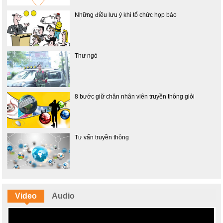
Những điều lưu ý khi tổ chức họp báo
Thư ngỏ
8 bước giữ chân nhân viên truyền thông giỏi
Tư vấn truyền thông
Video
Audio