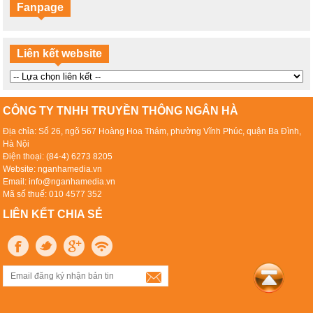
Fanpage
Liên kết website
CÔNG TY TNHH TRUYỀN THÔNG NGÂN HÀ
Địa chỉa: Số 26, ngõ 567 Hoàng Hoa Thám, phường Vĩnh Phúc, quận Ba Đình,
Hà Nội
Điện thoại: (84-4) 6273 8205
Website: nganhamedia.vn
Email: info@nganhamedia.vn
Mã số thuế: 010 4577 352
LIÊN KẾT CHIA SẺ