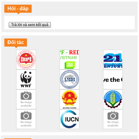
Sẽ thế nào nếu Trái đất ấm lên 2 độ C
Ý thức bảo vệ môi trường là gì?
Hỏi - đáp
Thông điệp ý nghĩa và sáng tạo về bảo vệ Mẹ Thiên nhiên
Chúng ta đang làm gì với trái đất?
Máy tập thể dục bảo vệ môi trường
Trả lời và xem kết quả
Cuộc đời của chiếc chai nhựa
Tháng 6/2016 phá vỡ kỷ lục nhiệt toàn cầu
Biến đổi khí hậu và một tương lai lạc quan
Đối tác
100% năng lượng tái tạo
Mục tiêu cho khí hậu và năng lượng của EU vào năm 2030
Hãy tiết kiệm năng lượng!
Bạn có hiểu đúng về biến đổi khí hậu?
Ngày Đại dương Thế giới 2016: Lời hứa với đại dương
Thế giới đại dương trên tranh vẽ
Hổ: Tôi không phải tấm thảm!
Những chú voi: Tôi không phải đồ rẻ tiền!
Sừng tê giác không phải thuốc chữa bệnh!
Chiến đấu với nạn săn bắn tê giác
NAMA hỗ trợ mục tiêu phát triển bền vững như thế nào?