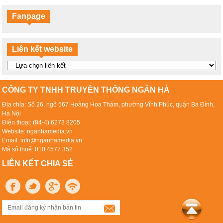
Fanpage
Liên kết website
CÔNG TY TNHH TRUYỀN THÔNG NGÂN HÀ
Địa chỉa: Số 26, ngõ 567 Hoàng Hoa Thám, phường Vĩnh Phúc, quận Ba Đình,
Hà Nội
Điện thoại: (84-4) 6273 8205
Website: nganhamedia.vn
Email: info@nganhamedia.vn
Mã số thuế: 010 4577 352
LIÊN KẾT CHIA SẺ