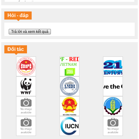
Tiết kiệm năng lượng
Sẽ thế nào nếu Trái đất ấm lên 2 độ C
Ý thức bảo vệ môi trường là gì?
Hỏi - đáp
Thông điệp ý nghĩa và sáng tạo về bảo vệ Mẹ Thiên nhiên
Chúng ta đang làm gì với trái đất?
Máy tập thể dục bảo vệ môi trường
Trả lời và xem kết quả
Cuộc đời của chiếc chai nhựa
Tháng 6/2016 phá vỡ kỷ lục nhiệt toàn cầu
Biến đổi khí hậu và một tương lai lạc quan
Đối tác
100% năng lượng tái tạo
Mục tiêu cho khí hậu và năng lượng của EU vào năm 2030
Hãy tiết kiệm năng lượng!
Bạn có hiểu đúng về biến đổi khí hậu?
Ngày Đại dương Thế giới 2016: Lời hứa với đại dương
Thế giới đại dương trên tranh vẽ
Hổ: Tôi không phải tấm thảm!
Những chú voi: Tôi không phải đồ rẻ tiền!
Sừng tê giác không phải thuốc chữa bệnh!
Chiến đấu với nạn săn bắn tê giác
NAMA hỗ trợ mục tiêu phát triển bền vững như thế nào?