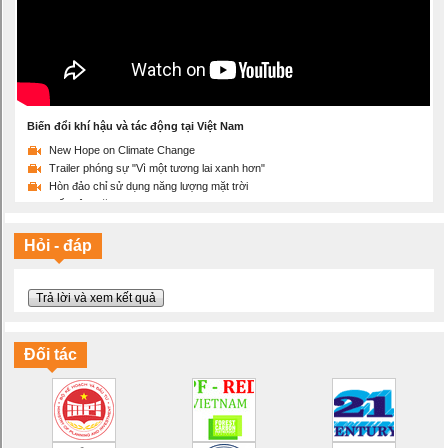
Biến đổi khí hậu và tác động tại Việt Nam
New Hope on Climate Change
Trailer phóng sự "Vì một tương lai xanh hơn"
Hòn đảo chỉ sử dụng năng lượng mặt trời
Tiết kiệm năng lượng
Sẽ thế nào nếu Trái đất ấm lên 2 độ C
Ý thức bảo vệ môi trường là gì?
Hỏi - đáp
Thông điệp ý nghĩa và sáng tạo về bảo vệ Mẹ Thiên nhiên
Chúng ta đang làm gì với trái đất?
Máy tập thể dục bảo vệ môi trường
Trả lời và xem kết quả
Cuộc đời của chiếc chai nhựa
Tháng 6/2016 phá vỡ kỷ lục nhiệt toàn cầu
Biến đổi khí hậu và một tương lai lạc quan
Đối tác
100% năng lượng tái tạo
Mục tiêu cho khí hậu và năng lượng của EU vào năm 2030
Hãy tiết kiệm năng lượng!
Bạn có hiểu đúng về biến đổi khí hậu?
Ngày Đại dương Thế giới 2016: Lời hứa với đại dương