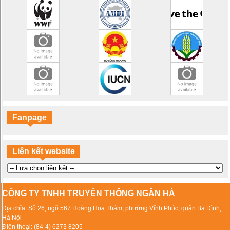
Thế giới đại dương trên tranh vẽ
Hổ: Tôi không phải tấm thảm!
Những chú voi: Tôi không phải đồ rẻ tiền!
Sừng tê giác không phải thuốc chữa bệnh!
Chiến đấu với nạn săn bắn tê giác
NAMA hỗ trợ mục tiêu phát triển bền vững như thế nào?
Fanpage
Liên kết website
CÔNG TY TNHH TRUYỀN THÔNG NGÂN HÀ
Địa chỉa: Số 26, ngõ 567 Hoàng Hoa Thám, phường Vĩnh Phúc, quận Ba Đình,
Hà Nội
Điện thoại: (84-4) 6273 8205