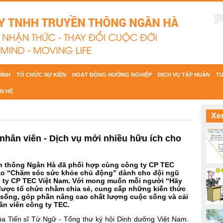
HÌNH
TỔ CHỨC SỰ KIỆN
HOẠT ĐỘNG HƯỚNG NGHIỆP
DỊCH VỤ TẬP HUẤN
T
ÊN HỆ
Xe
nhân viên - Dịch vụ mới nhiều hữu ích cho
ền thông Ngân Hà đã phối hợp cùng công ty CP TEC
hảo “Chăm sóc sức khỏe chủ động” dành cho đội ngũ
 ty CP TEC Việt Nam.
Với mong muốn mỗi người “Hãy
o được tổ chức nhằm chia sẻ, cung cấp những kiến thức
i sống, góp phần nâng cao chất lượng cuộc sống và cải
ân viên công ty TEC.
ủa Tiến sĩ Từ Ngữ - Tổng thư ký hội Dinh dưỡng Việt Nam.