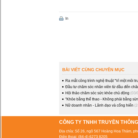
In
BÀI VIẾT CÙNG CHUYÊN MỤC
Ra mắt công trình nghệ thuật "Vì một môi t
Đầu tư chăm sóc nhân viên từ đầu đến châ
Hội thảo chăm sóc sức khỏe chủ động
(03/
"Khỏe bằng thể thao - Không phải bằng sừn
Nữ doanh nhân - Lãnh đạo và cống hiến
(2
CÔNG TY TNHH TRUYỀN THÔNG
Địa chỉa: Số 26, ngõ 567 Hoàng Hoa Thám, ph
Điện thoại: (84-4) 6273 8205