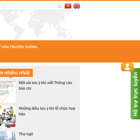
Ư VẤN TRUYỀN THÔNG
m nhiều nhất
Một vài lưu ý khi viết Thông cáo
báo chí
Những điều lưu ý khi tổ chức họp
báo
Thư ngỏ