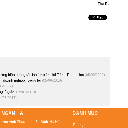
Thu Trà
rường biển không rác thải" ở biển Hải Tiến - Thanh Hóa
(05/06/2019)
n, doanh nghiệp hưởng lợi
(05/06/2019)
06/2019)
g tê giác"
(15/01/2018)
4/03/2017)
 NGÂN HÀ
DANH MỤC
ường Vĩnh Phúc, quận Ba Đình, Hà Nội
Thư ngỏ