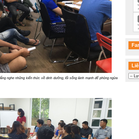
Fa
Liê
 lắng nghe những kiến thức về dinh dưỡng, lối sống lành mạnh để phòng ngừa