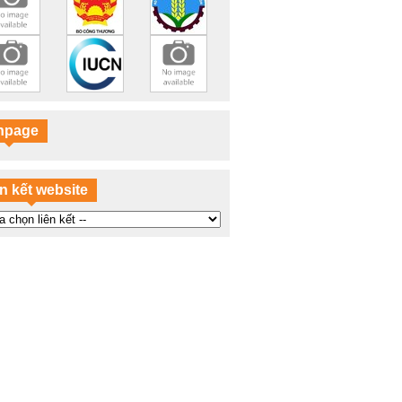
Những chú voi: Tôi không phải đồ rẻ tiền!
Sừng tê giác không phải thuốc chữa bệnh!
Chiến đấu với nạn săn bắn tê giác
NAMA hỗ trợ mục tiêu phát triển bền vững
như thế nào?
npage
n kết website