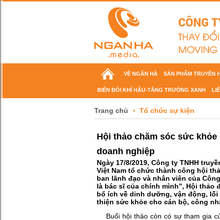
VỀ NGÂN HÀ
SẢN PHẨM TRUYỀN 
BIẾN ĐỔI KHÍ HẬU-TĂNG TRƯỞNG XANH
LI
Trang chủ
Tổ chức sự kiện
Hội thảo chăm sóc sức khỏe 
doanh nghiệp
Ngày 17/8/2019, Công ty TNHH truy
Việt Nam tổ chức thành công hội t
ban lãnh đạo và nhân viên của Công
là bác sĩ của chính mình”, Hội thả
bổ ích về dinh dưỡng, vận động, lố
thiện sức khỏe cho cán bộ, công nh
Buổi hội thảo còn có sự tham gia c