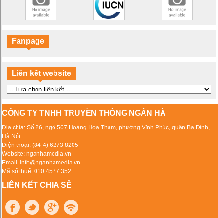
Fanpage
Liên kết website
CÔNG TY TNHH TRUYỀN THÔNG NGÂN HÀ
Địa chỉa: Số 26, ngõ 567 Hoàng Hoa Thám, phường Vĩnh Phúc, quận Ba Đình,
Hà Nội
Điện thoại: (84-4) 6273 8205
Website: nganhamedia.vn
Email: info@nganhamedia.vn
Mã số thuế: 010 4577 352
LIÊN KẾT CHIA SẺ