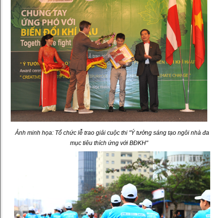
Ảnh minh họa: Tổ chức lễ trao giải cuộc thi "Ý tưởng sáng tạo ngôi nhà đa
mục tiêu thích ứng với BĐKH"