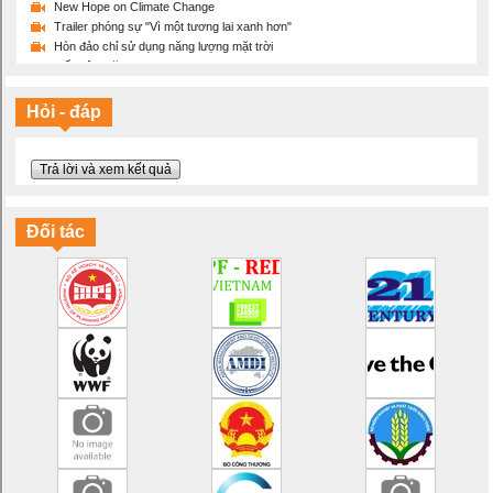
New Hope on Climate Change
Trailer phóng sự "Vì một tương lai xanh hơn"
Hòn đảo chỉ sử dụng năng lượng mặt trời
Tiết kiệm năng lượng
Sẽ thế nào nếu Trái đất ấm lên 2 độ C
Ý thức bảo vệ môi trường là gì?
Hỏi - đáp
Thông điệp ý nghĩa và sáng tạo về bảo vệ Mẹ Thiên nhiên
Chúng ta đang làm gì với trái đất?
Máy tập thể dục bảo vệ môi trường
Trả lời và xem kết quả
Cuộc đời của chiếc chai nhựa
Tháng 6/2016 phá vỡ kỷ lục nhiệt toàn cầu
Biến đổi khí hậu và một tương lai lạc quan
Đối tác
100% năng lượng tái tạo
Mục tiêu cho khí hậu và năng lượng của EU vào năm 2030
Hãy tiết kiệm năng lượng!
Bạn có hiểu đúng về biến đổi khí hậu?
Ngày Đại dương Thế giới 2016: Lời hứa với đại dương
Thế giới đại dương trên tranh vẽ
Hổ: Tôi không phải tấm thảm!
Những chú voi: Tôi không phải đồ rẻ tiền!
Sừng tê giác không phải thuốc chữa bệnh!
Chiến đấu với nạn săn bắn tê giác
NAMA hỗ trợ mục tiêu phát triển bền vững như thế nào?