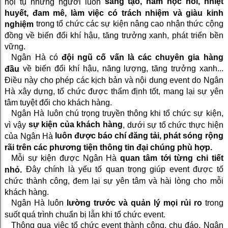
sáng tạo, ham học hỏi, nhiệt
hội tụ những người luôn
huyết, đam mê, làm việc có trách nhiệm và giàu kinh
trong tổ chức các sự kiện nâng cao nhận thức cộng
nghiệm
đồng về biến đổi khí hậu, tăng trưởng xanh, phát triển bền
vững.
Ngân Hà có
đội ngũ cố vấn là các chuyên gia hàng
về biến đổi khí hậu, năng lượng, tăng trưởng xanh...
đầu
Điều này cho phép các kịch bản và nội dung event do Ngân
Hà xây dựng, tổ chức được thẩm định tốt, mang lại sự yên
tâm tuyệt đối cho khách hàng.
Ngân Hà luôn chú trọng truyền thông khi tổ chức sự kiện,
sự kiện của khách hàng
vì vậy
, dưới sự tổ chức thực hiện
luôn được báo chí đăng tải, phát sóng rộng
của Ngân Hà
rãi trên các phương tiện thông tin đại chúng phù hợp.
Mỗi sự kiện được Ngân Hà
quan tâm tới từng chi tiết
Đây chính là yếu tố quan trọng giúp event được tổ
nhỏ.
chức thành công, đem lại sự yên tâm và hài lòng cho mỗi
khách hàng.
Ngân Hà luôn
lường trước và quản lý mọi rủi ro
trong
suốt quá trình chuẩn bị lẫn khi tổ chức event.
Thông qua việc tổ chức event thành công, chu đáo, Ngân